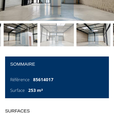
SOMMAIRE
Référence
85614017
Surface
253 m²
SURFACES