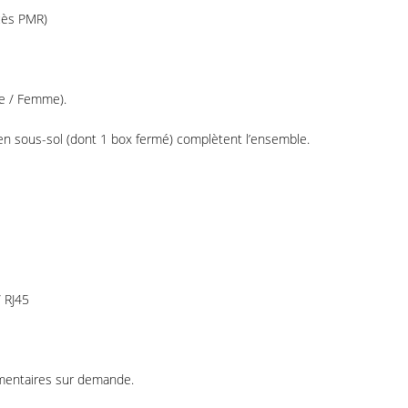
cès PMR)
e / Femme).
 en sous-sol (dont 1 box fermé) complètent l’ensemble.
/ RJ45
mentaires sur demande.