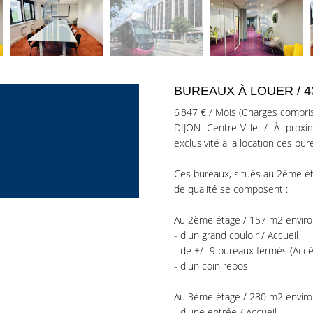
BUREAUX À LOUER / 
6 847 € / Mois (Charges compri
DIJON Centre-Ville / À prox
exclusivité à la location ces bu
Ces bureaux, situés au 2ème é
de qualité se composent :
Au 2ème étage / 157 m2 enviro
- d'un grand couloir / Accueil
- de +/- 9 bureaux fermés (Acc
- d'un coin repos
Au 3ème étage / 280 m2 enviro
- d'une entrée / Accueil